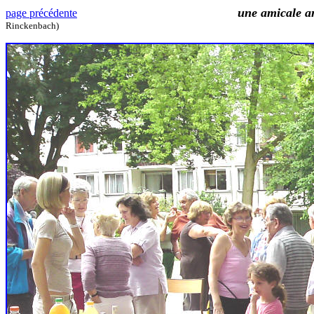
une amicale a
page précédente
Rinckenbach)